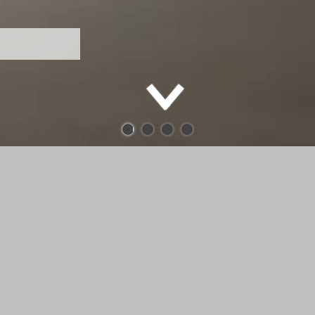
 - Diether
THE ALBUM C