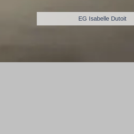
Museum für zeitgenössische Kunst
EG Isabelle Dutoit
Kunerth
DREAM. 