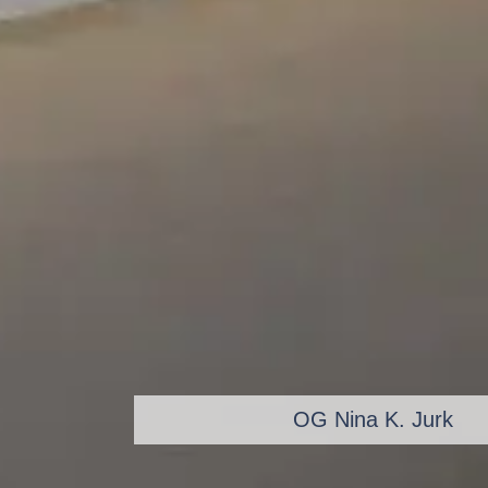
Museum für zeitgenössische Kunst
OG Nina K. Jurk
Kunerth