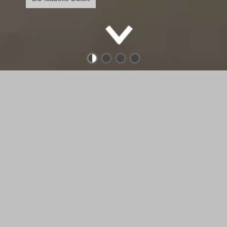
Mediathek
Sabina Bockemühl & Sonja Still -
Lebensstücke - Beitrag am 01.04.2023
im Bayerischer Rundfunk
Bericht BR