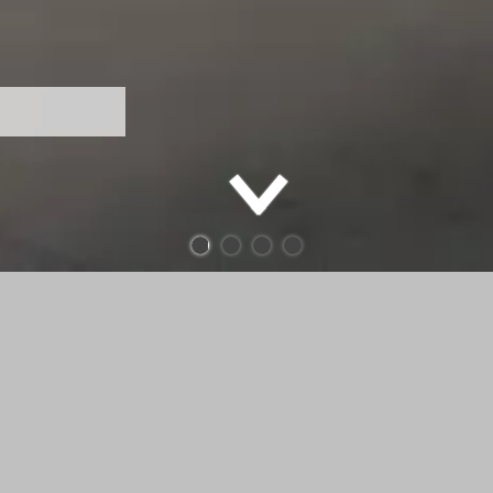
 - Diether
r Begierde" - 